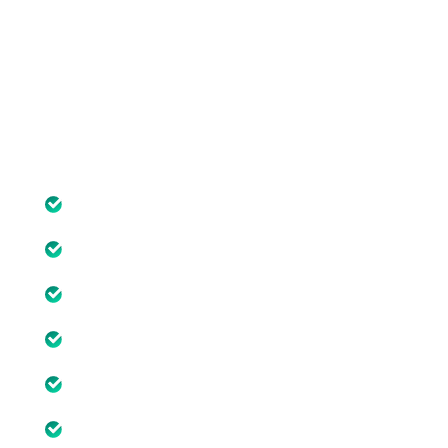
seguimiento. Un programa integral para la gestión
de RR.HH en las Pymes.
Carga Lectiva: 10hs
Este curso incluye:
M1 Organización, RR HH y estrategia
M1 U1 Función de los RR HH y estrategia
M1 U2 Modelos organizativos
M1 U3 El departamento de RRHH
M1 U4 CMI de RR HH
M2 Gestión del talento