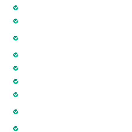
M2 U1 Captación del talento
M2 U2 Fidelización del talento
M2 U3 Gestión del talento: Evaluación,
desarrollo y mapas del talento
M2 U4 Formación
M3 Compensación
M3 U1 Retribución fija
M3 U2 Retribución variable
M3 U3 Retribución en especie y beneficios
sociales
M3 U4 El reconocimiento