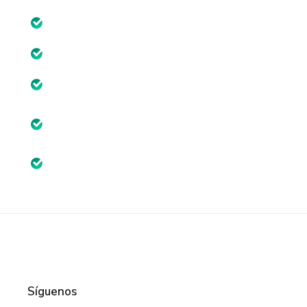
M4 Liderazgo
M4 U1 Modelos de liderazgo
M4 U2 Liderazgo y compromiso
M4 U3 Comunicación y Gestión de
conflictos
M4 U4 Gestión de las relaciones laborales
Síguenos