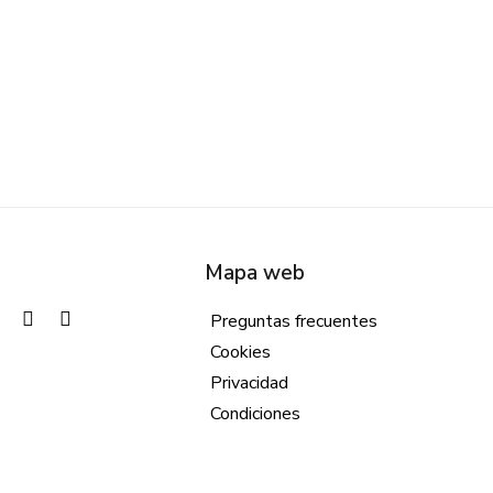
e programa da una visión completa a las Pymes para gestiona
mplos prácticos.
Mapa web
Preguntas frecuentes
Cookies
Privacidad
Condiciones