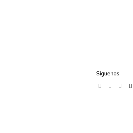
Est
eje
Síguenos