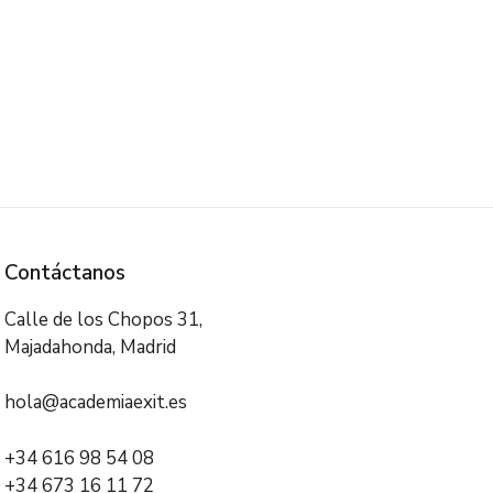
r su Riesgo Penal a través de
Contáctanos
Calle de los Chopos 31,
Majadahonda, Madrid
hola@academiaexit.es
+34 616 98 54 08
+34 673 16 11 72