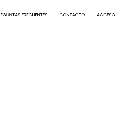
REGUNTAS FRECUENTES
CONTACTO
ACCESO
 jurídico para la responsabilidad
e una cultura empresarial en materia
puede dar lugar a eximentes y
s políticas y procedimientos
idades conforme a la normativa
 prevención de delitos, promoviendo