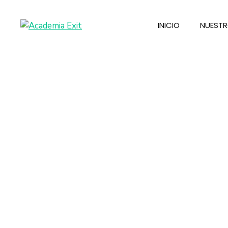
INICIO
NUESTR
C
La 
pen
de 
ate
El 
ade
vig
una